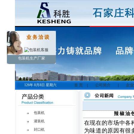
包装机生产厂家
126年 8月8日 星期六
首 页
|
公司简介
|
企业
包装机
辣椒油
灌装机
在现在的市场中各
封口机
为味道的原因有很