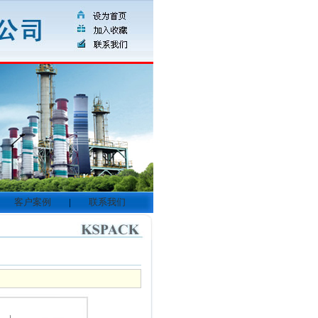
客户案例
|
联系我们