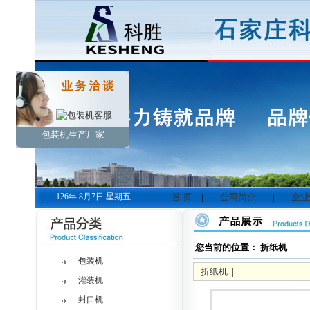
包装机生产厂家
126年 8月7日 星期五
首 页
|
公司简介
|
企业
您当前的位置： 折纸机
包装机
折纸机
|
灌装机
封口机