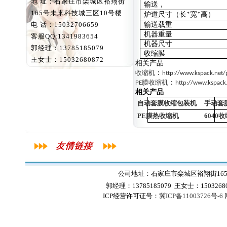
地 址：石家庄市栾城区裕翔街
输送，
165号未来科技城三区10号楼
炉道尺寸（长
宽
高）
*
*
电 话：15032706659
输送载重
机器重量
客服QQ:1341983654
机器尺寸
郭经理：13785185079
收缩膜
王女士：15032680872
相关产品
：
收缩机
http://www.kspack.net/
：
PE膜收缩机
http://www.kspack.
相关产品
自动套膜收缩包装机
手动套
PE膜热收缩机
6040
公司地址：石家庄市栾城区裕翔街165号
郭经理：13785185079 王女士：1503268
ICP经营许可证号：
冀ICP备11003726号-6